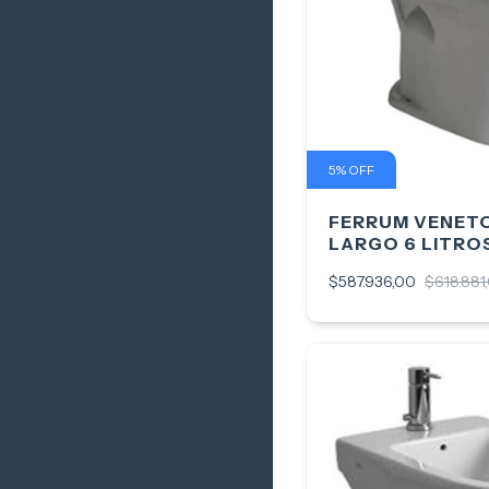
5
%
OFF
FERRUM VENET
LARGO 6 LITRO
$587.936,00
$618.881