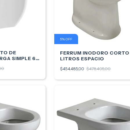
5
%
OFF
TO DE
FERRUM INODORO CORTO
GA SIMPLE 6L
LITROS ESPACIO
00
$454.485,00
$478.405,00