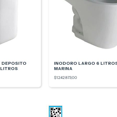
A DEPOSITO
INODORO LARGO 6 LITRO
 LITROS
MARINA
$1.242.873,00