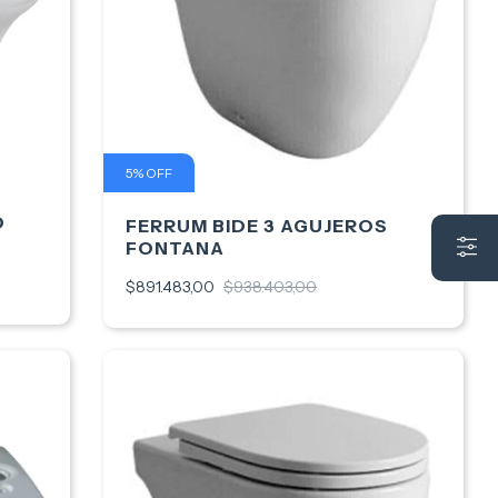
5
%
OFF
O
FERRUM BIDE 3 AGUJEROS
FONTANA
$891.483,00
$938.403,00