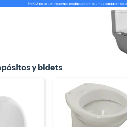
En ICG no solo entregamos productos: entregamos compromiso, serv
pósitos y bidets