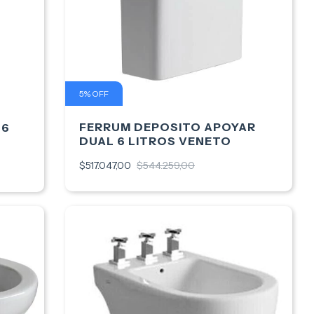
5
%
OFF
FERRUM DEPOSITO APOYAR
 6
DUAL 6 LITROS VENETO
$517.047,00
$544.259,00