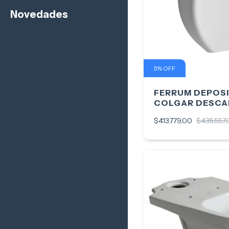
Novedades
5
%
OFF
FERRUM DEPOSI
COLGAR DESCAR
ESPACIO
$413.779,00
$435.557,