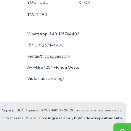
YOUTUBE
TIKTOK
TWITTER
WhatsApp: 5491125744493
+54 9 11 2574-4493
ventas@icgaguas.com
Av. Mitre 1254 Florida Oeste
Visita nuestro Blog!
Copyright ICG Aguas - 30716969610 - 2026. Todos los derechos reservados.
os consumidores. Para reclamos
ingresá acá.
/
Botón de arrepentimiento