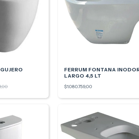
 AGUJERO
FERRUM FONTANA INODO
LARGO 4,5 LT
3,00
$1.080.759,00