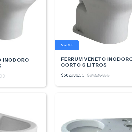
5
%
OFF
FERRUM VENETO INODOR
O INODORO
CORTO 6 LITROS
S
$587.936,00
$618.881,00
,00