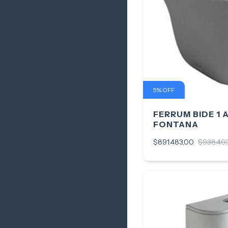
5
%
OFF
FERRUM BIDE 1
FONTANA
$891.483,00
$938.40