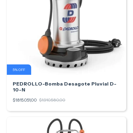
5
%
OFF
PEDROLLO-Bomba Desagote Pluvial D-
10-N
$1.815.051,00
$1.910.580,00