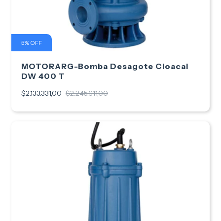
5
%
OFF
MOTORARG-Bomba Desagote Cloacal
DW 400 T
$2.133.331,00
$2.245.611,00