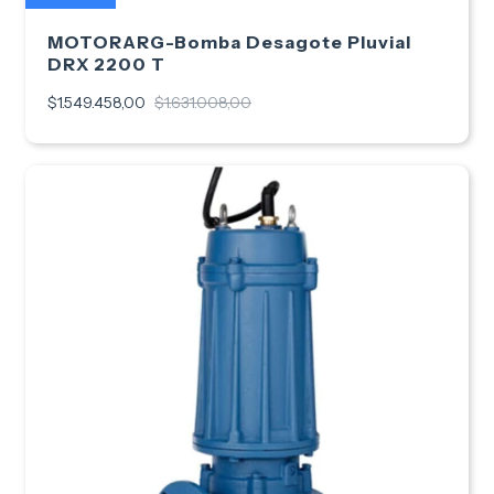
MOTORARG-Bomba Desagote Pluvial
DRX 2200 T
$1.549.458,00
$1.631.008,00