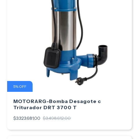
5
%
OFF
MOTORARG-Bomba Desagote c
Triturador DRT 3700 T
$3.323.681,00
$3.498.612,00