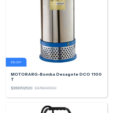
5
%
OFF
MOTORARG-Bomba Desagote DCO 1100
T
$3.597.021,00
$3.786.337,00