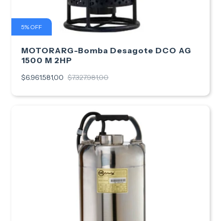
5
%
OFF
MOTORARG-Bomba Desagote DCO AG
1500 M 2HP
$6.961.581,00
$7.327.981,00