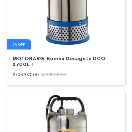
5
%
OFF
MOTORARG-Bomba Desagote DCO
3700L T
$7.067.070,00
$7.439.021,00