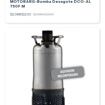
MOTORARG-Bomba Desagote DCO-AL
750F M
$2.088.122,00
$2.198.023,00