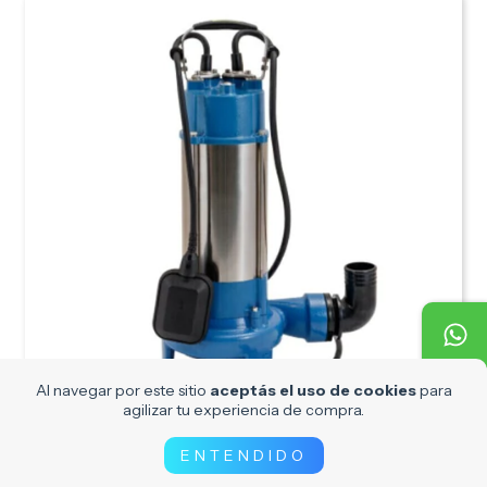
Al navegar por este sitio
aceptás el uso de cookies
para
5
%
OFF
agilizar tu experiencia de compra.
ENTENDIDO
MOTORARG-Bomba Desagote c
Triturador DRT 2200 T