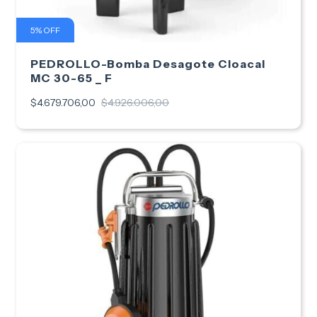
5
%
OFF
PEDROLLO-Bomba Desagote Cloacal
MC 30-65 _ F
$4.679.706,00
$4.926.006,00