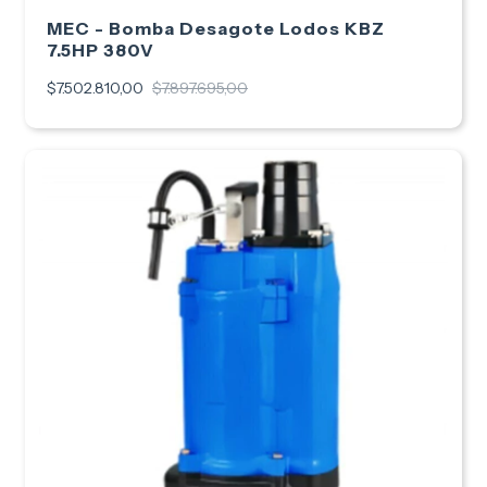
MEC - Bomba Desagote Lodos KBZ
7.5HP 380V
$7.502.810,00
$7.897.695,00