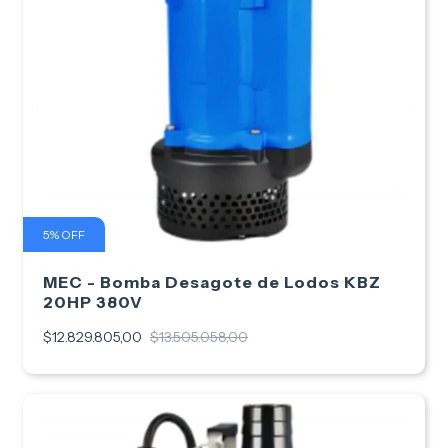
5
%
OFF
MEC - Bomba Desagote de Lodos KBZ
20HP 380V
$12.829.805,00
$13.505.058,00