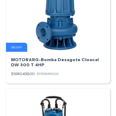
5
%
OFF
MOTORARG-Bomba Desagote Cloacal
DW 300 T 4HP
$1.680.436,00
$1.768.881,00