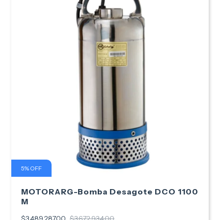
5
%
OFF
MOTORARG-Bomba Desagote DCO 1100
M
$3.489.287,00
$3.672.934,00