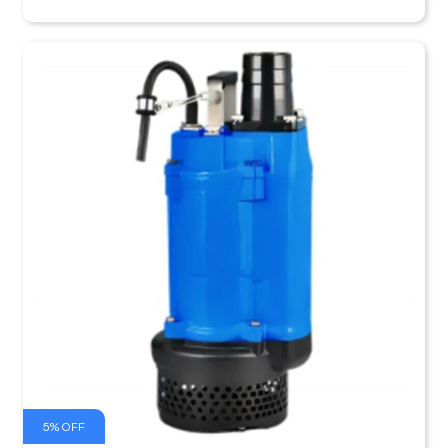
5
%
OFF