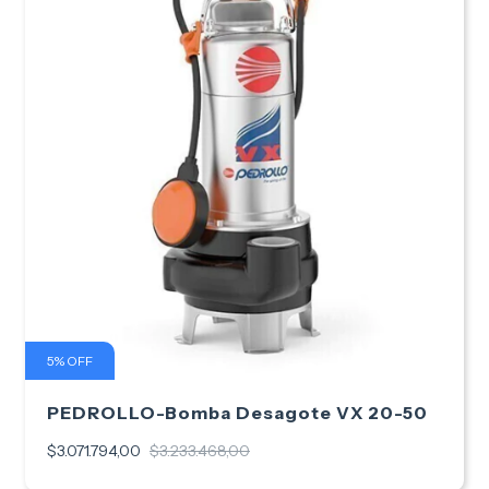
5
%
OFF
PEDROLLO-Bomba Desagote VX 20-50
$3.071.794,00
$3.233.468,00