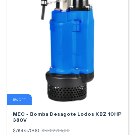
5
%
OFF
MEC - Bomba Desagote Lodos KBZ 10HP
380V
$7.887.570,00
$8.302.705,00