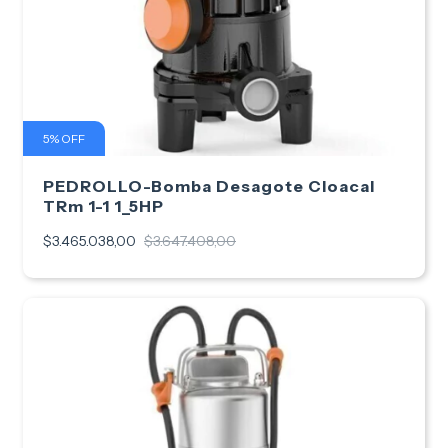
5
%
OFF
PEDROLLO-Bomba Desagote Cloacal
TRm 1-1 1_5HP
$3.465.038,00
$3.647.408,00