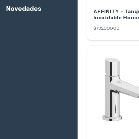
Novedades
AFFINITY - Tanq
Inoxidable Home
Litros
$735.000,00