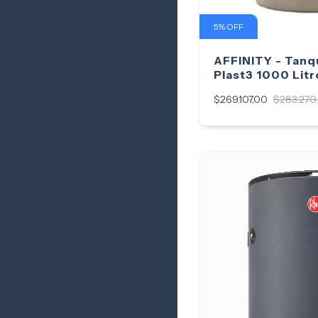
5
%
OFF
AFFINITY - Tanq
Plast3 1000 Litr
$269.107,00
$283.270