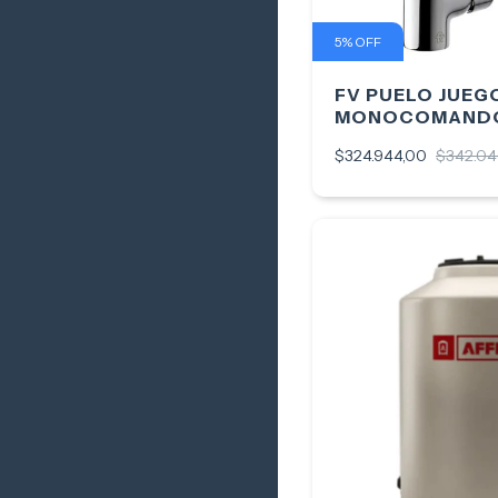
5
%
OFF
FV PUELO JUEG
MONOCOMANDO
$324.944,00
$342.04