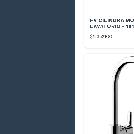
FV CILINDRA 
LAVATORIO - 18
$133.821,00