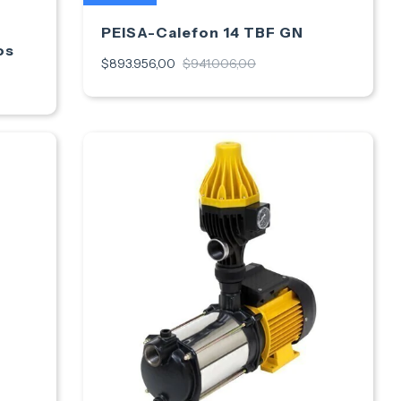
PEISA-Calefon 14 TBF GN
os
$893.956,00
$941.006,00