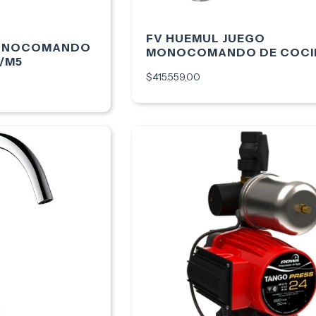
FV HUEMUL JUEGO
MONOCOMANDO
MONOCOMANDO DE COCI
1/M5
CON ROCIADOR - 0412/N9
$415.559,00