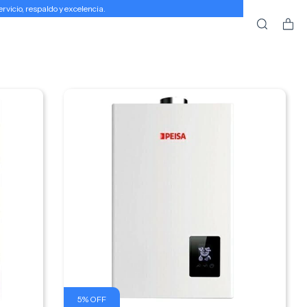
icio, respaldo y excelencia.
5
%
OFF