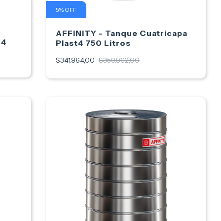
5
%
OFF
AFFINITY - Tanque Cuatricapa
24
Plast4 750 Litros
$341.964,00
$359.962,00