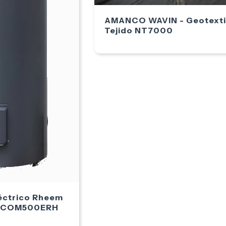
AMANCO WAVIN - Geotexti
Tejido NT7000
éctrico Rheem
l COM500ERH