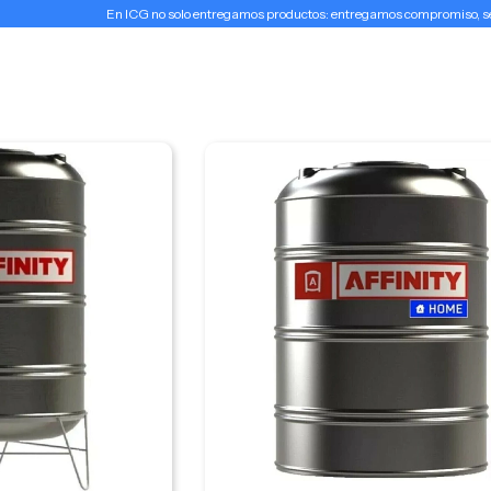
En ICG no solo entregamos productos: entregamos compromiso, serv