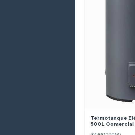
Termotanque El
500L Comercia
$2.800.000,00