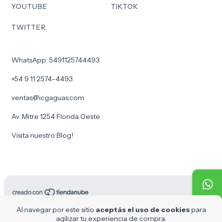
YOUTUBE
TIKTOK
TWITTER
WhatsApp: 5491125744493
+54 9 11 2574-4493
ventas@icgaguas.com
Av. Mitre 1254 Florida Oeste
Visita nuestro Blog!
Copyright ICG Aguas - 30716969610 - 2026. Todos los derechos
Al navegar por este sitio
aceptás el uso de cookies
para
reservados.
agilizar tu experiencia de compra.