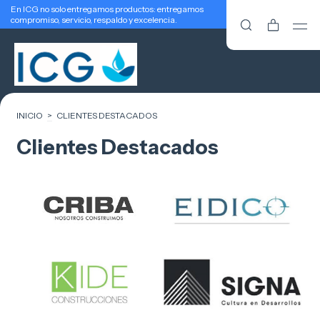
En ICG no solo entregamos productos: entregamos
compromiso, servicio, respaldo y excelencia.
INICIO
>
CLIENTES DESTACADOS
Clientes Destacados