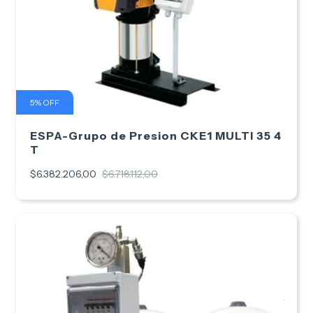
5
%
OFF
ESPA-Grupo de Presion CKE1 MULTI 35 4
T
$6.382.206,00
$6.718.112,00