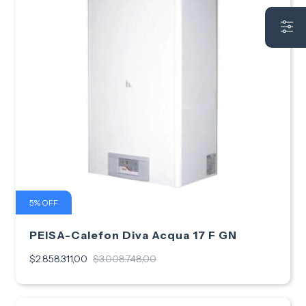
5
%
OFF
PEISA-Calefon Diva Acqua 17 F GN
$2.858.311,00
$3.008.748,00