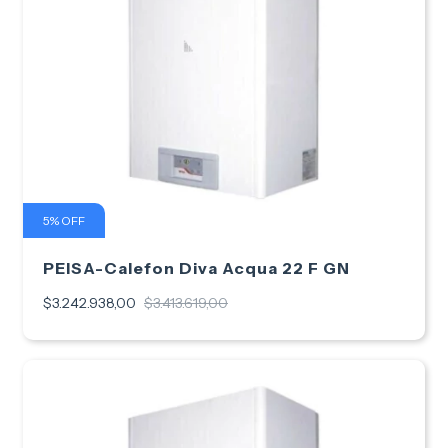
5
%
OFF
PEISA-Calefon Diva Acqua 22 F GN
$3.242.938,00
$3.413.619,00