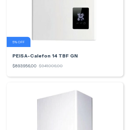
5
%
OFF
PEISA-Calefon 14 TBF GN
$893.956,00
$941.006,00