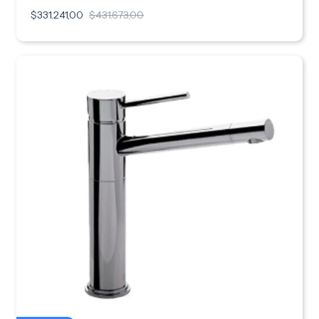
$331.241,00
$431.673,00