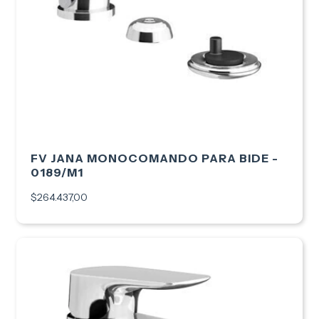
FV JANA MONOCOMANDO PARA BIDE -
0189/M1
$264.437,00