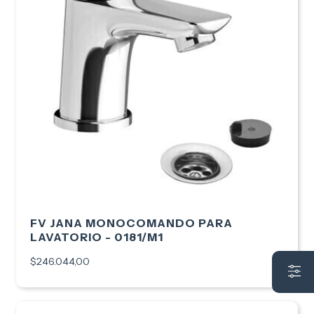
FV JANA MONOCOMANDO PARA
LAVATORIO - 0181/M1
$246.044,00