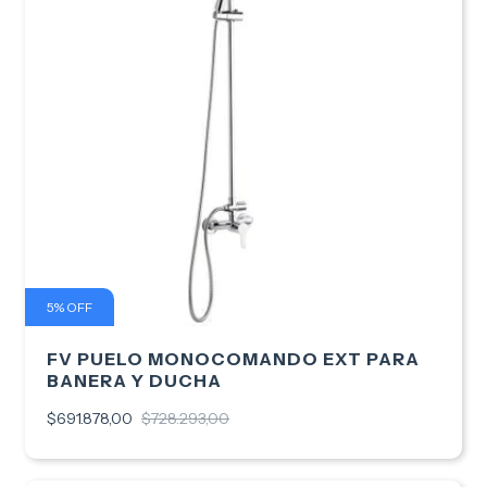
5
%
OFF
FV PUELO MONOCOMANDO EXT PARA
BANERA Y DUCHA
$691.878,00
$728.293,00