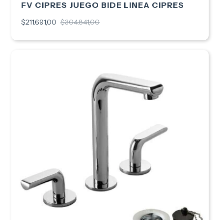
FV CIPRES JUEGO BIDE LINEA CIPRES
$211.691,00
$304.841,00