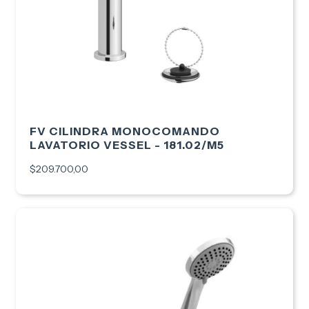
FV CILINDRA MONOCOMANDO
LAVATORIO VESSEL - 181.02/M5
$209.700,00