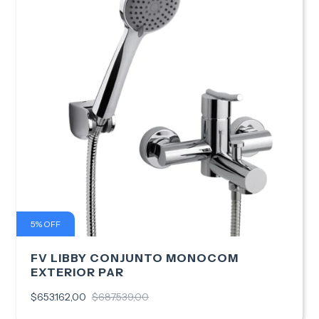
5
%
OFF
FV LIBBY CONJUNTO MONOCOM
EXTERIOR PAR
$653.162,00
$687.539,00