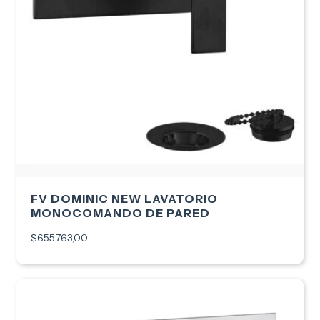
FV DOMINIC NEW LAVATORIO
MONOCOMANDO DE PARED
$655.763,00