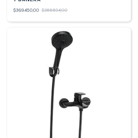
$369.450,00
$388.894,00