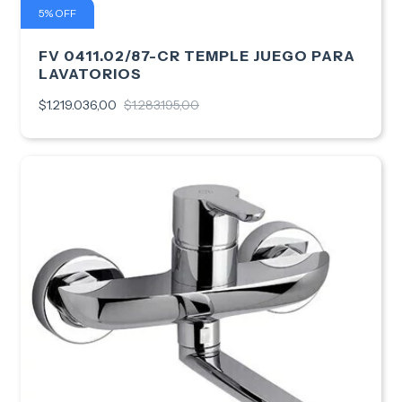
5
%
OFF
FV 0411.02/87-CR TEMPLE JUEGO PARA
LAVATORIOS
$1.219.036,00
$1.283.195,00