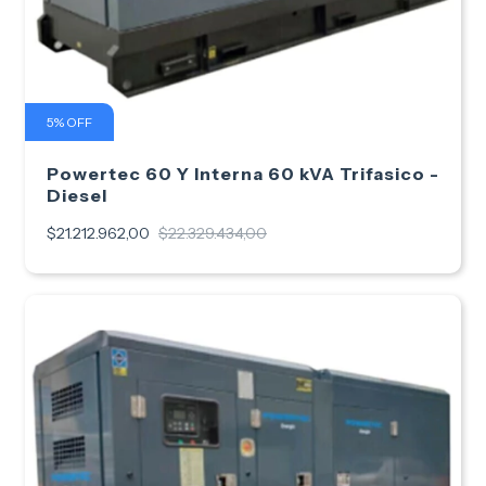
5
%
OFF
Powertec 60 Y Interna 60 kVA Trifasico -
Diesel
$21.212.962,00
$22.329.434,00