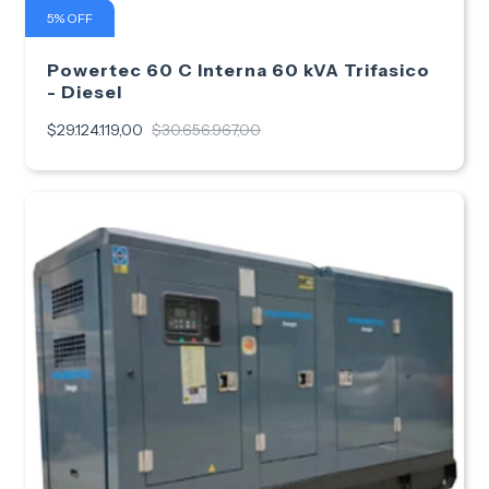
5
%
OFF
Powertec 60 C Interna 60 kVA Trifasico
- Diesel
$29.124.119,00
$30.656.967,00