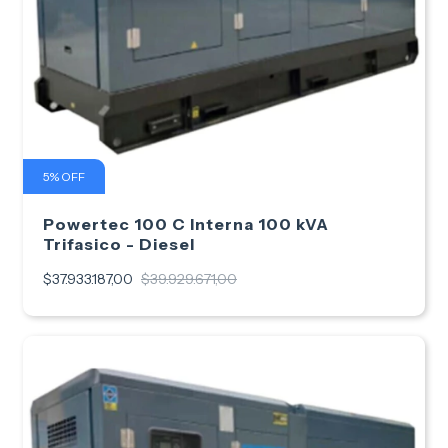
5
%
OFF
Powertec 100 C Interna 100 kVA
Trifasico - Diesel
$37.933.187,00
$39.929.671,00