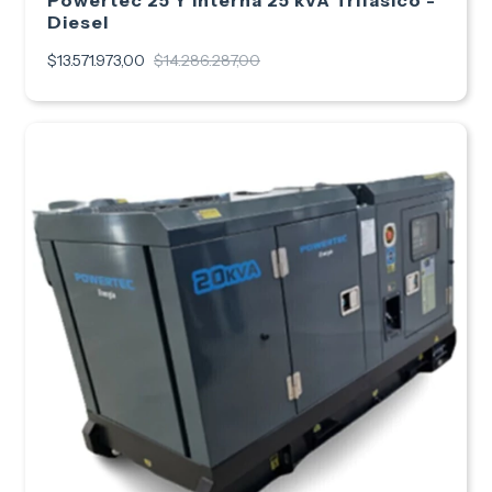
Powertec 25 Y Interna 25 kVA Trifasico -
Diesel
$13.571.973,00
$14.286.287,00