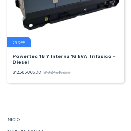
5
%
OFF
Powertec 16 Y Interna 16 kVA Trifasico -
Diesel
$12.585.065,00
$13.247.437,00
INICIO