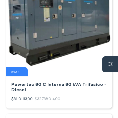
5
%
OFF
Powertec 80 C Interna 80 kVA Trifasico -
Diesel
$31.101.113,00
$32.738.014,00