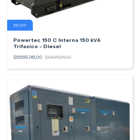
5
%
OFF
Powertec 150 C Interna 150 kVA
Trifasico - Diesel
$51.595.745,00
$54.311.311,00