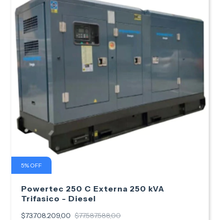
5
%
OFF
Powertec 250 C Externa 250 kVA
Trifasico - Diesel
$73.708.209,00
$77.587.588,00