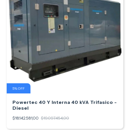
5
%
OFF
Powertec 40 Y Interna 40 kVA Trifasico -
Diesel
$18.142.581,00
$19.097.454,00