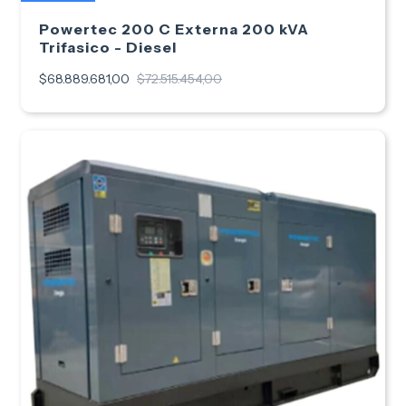
Powertec 200 C Externa 200 kVA
Trifasico - Diesel
$68.889.681,00
$72.515.454,00