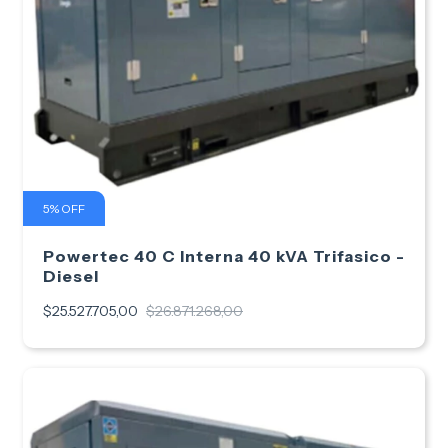
5
%
OFF
Powertec 40 C Interna 40 kVA Trifasico -
Diesel
$25.527.705,00
$26.871.268,00