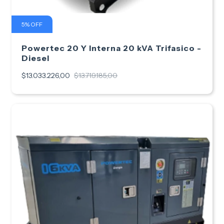
5
%
OFF
Powertec 20 Y Interna 20 kVA Trifasico -
Diesel
$13.033.226,00
$13.719.185,00