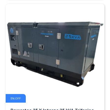
5
%
OFF