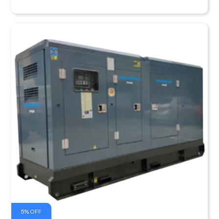
5
%
OFF