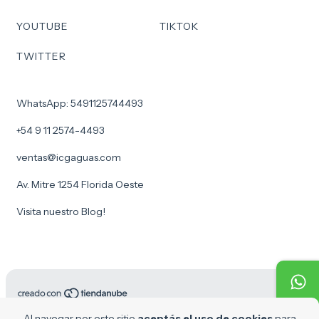
YOUTUBE
TIKTOK
TWITTER
WhatsApp: 5491125744493
+54 9 11 2574-4493
ventas@icgaguas.com
Av. Mitre 1254 Florida Oeste
Visita nuestro Blog!
Copyright ICG Aguas - 30716969610 - 2026. Todos los derechos
Al navegar por este sitio
aceptás el uso de cookies
para