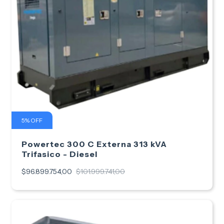
5
%
OFF
Powertec 300 C Externa 313 kVA
Trifasico - Diesel
$96.899.754,00
$101.999.741,00