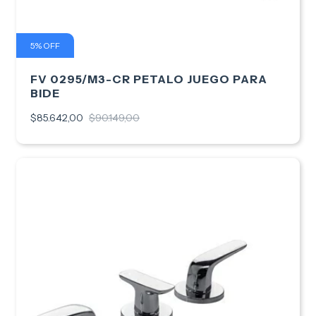
5
%
OFF
FV 0295/M3-CR PETALO JUEGO PARA
BIDE
$85.642,00
$90.149,00