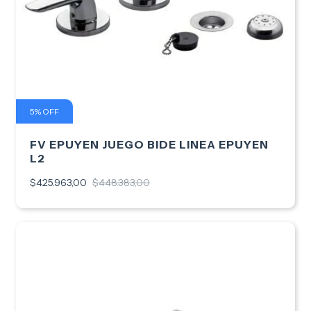
5
%
OFF
FV EPUYEN JUEGO BIDE LINEA EPUYEN
L2
$425.963,00
$448.383,00