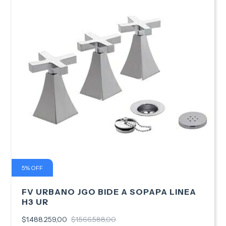
5
%
OFF
FV URBANO JGO BIDE A SOPAPA LINEA
H3 UR
$1.488.259,00
$1.566.588,00