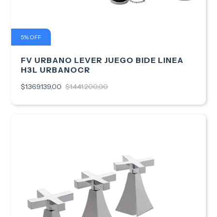
5
%
OFF
FV URBANO LEVER JUEGO BIDE LINEA
H3L URBANOCR
$1.369.139,00
$1.441.200,00