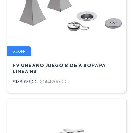
5
%
OFF
FV URBANO JUEGO BIDE A SOPAPA
LINEA H3
$1.369.139,00
$1.441.200,00