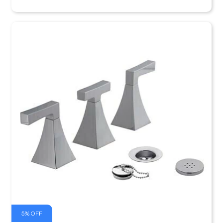
5
%
OFF