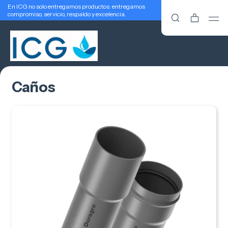
En ICG no solo entregamos productos: entregamos
compromiso, servicio, respaldo y excelencia.
Caños