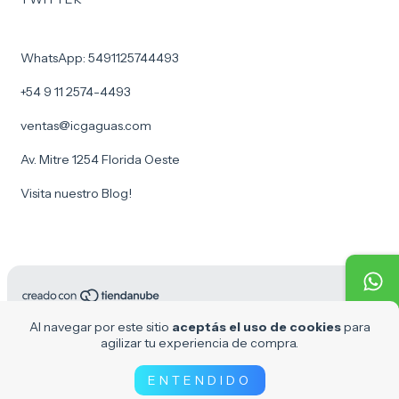
WhatsApp: 5491125744493
+54 9 11 2574-4493
ventas@icgaguas.com
Av. Mitre 1254 Florida Oeste
Visita nuestro Blog!
Copyright ICG Aguas - 30716969610 - 2026. Todos los derechos
Al navegar por este sitio
aceptás el uso de cookies
para
reservados.
agilizar tu experiencia de compra.
Defensa de las y los consumidores. Para reclamos
ingresá acá.
Botón de arrepentimiento
ENTENDIDO