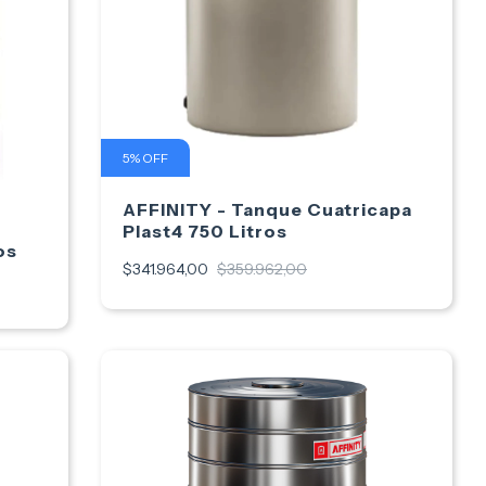
5
%
OFF
AFFINITY - Tanque Cuatricapa
Plast4 750 Litros
os
$341.964,00
$359.962,00