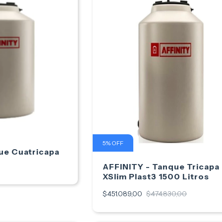
5
%
OFF
ue Cuatricapa
AFFINITY - Tanque Tricapa
XSlim Plast3 1500 Litros
$451.089,00
$474.830,00