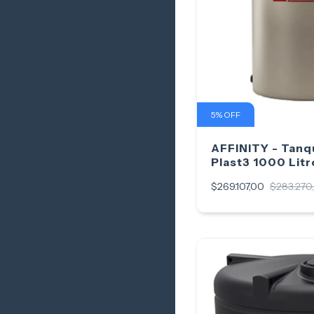
5
%
OFF
AFFINITY - Tanq
Plast3 1000 Litr
$269.107,00
$283.270