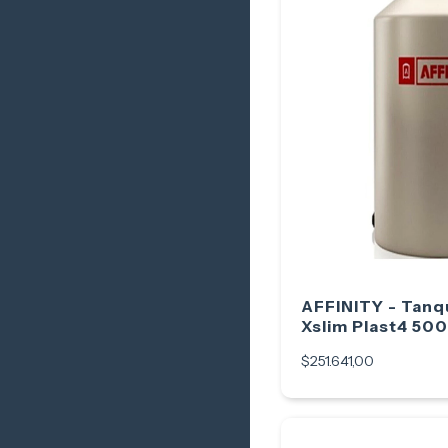
AFFINITY - Tanq
Xslim Plast4 500
$251.641,00