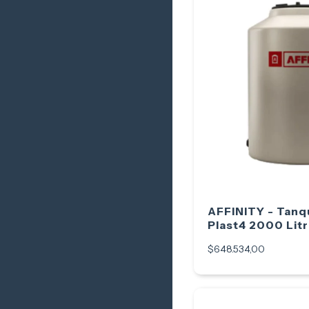
AFFINITY - Tanq
Plast4 2000 Lit
$648.534,00