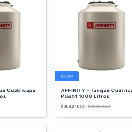
5
%
OFF
ue Cuatricapa
AFFINITY - Tanque Cuatric
ros
Plast4 1000 Litros
$368.248,00
$387.631,00