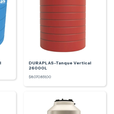
l
DURAPLAS-Tanque Vertical
26000L
$8.070.851,00