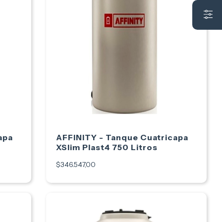
apa
AFFINITY - Tanque Cuatricapa
XSlim Plast4 750 Litros
$346.547,00