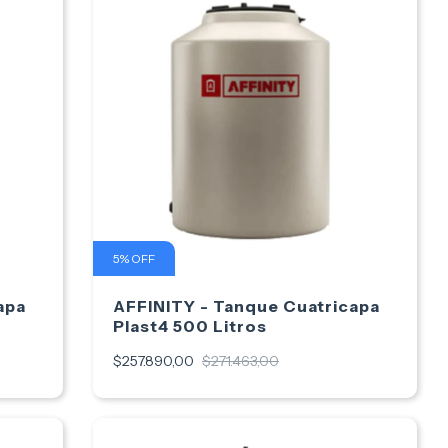
5
%
OFF
apa
AFFINITY - Tanque Cuatricapa
Plast4 500 Litros
$257.890,00
$271.463,00