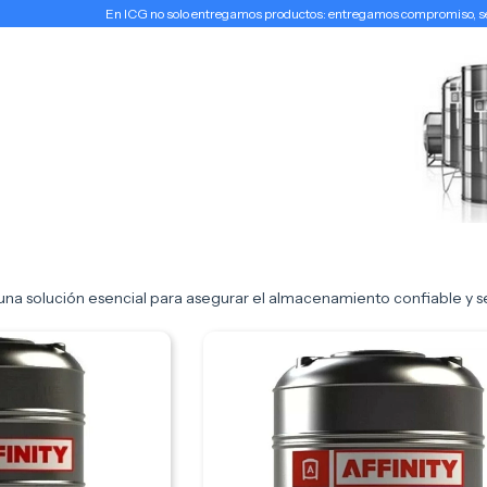
En ICG no solo entregamos productos: entregamos compromiso, serv
una solución esencial para asegurar el almacenamiento confiable y s