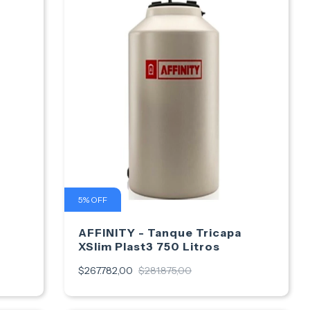
5
%
OFF
AFFINITY - Tanque Tricapa
XSlim Plast3 750 Litros
$267.782,00
$281.875,00